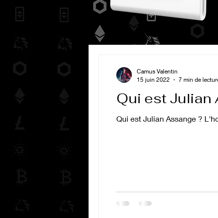
Camus Valentin
15 juin 2022
7 min de lectur
Qui est Julian
Qui est Julian Assange ? L'h