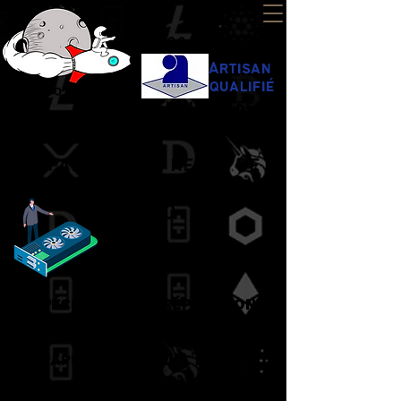
06 13 64 08 48
Artisan
qualifié
SIREN
918 367 566
EI
contact.cryptothemoon@gmail.com
Réparation et repad
de
carte graphique NVIDIA
et AMD
Spécialiste en réparation
et repad de Cartes
Graphiques NVIDIA et AMD.
Nous résolvons les