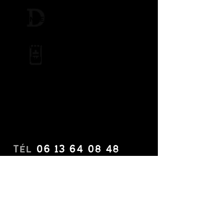
graphique
Changement des pads et de la
pâte thermique
Nettoyage interne de la carte
graphique
Nettoyage des ventilateurs
Réparation d’un ventilateur
N’hésitez pas à me contacter si
vous avez d’autre demande !
Tél
06 13 64 08 48
E-mail
contact.cryptothemoon@
gmail.com