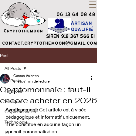
06 13 64 08 48
Artisan
qualifié
SIREN
918 367 566
EI
contact.cryptothemoon@gmail.com
Post
All Posts
Camus Valentin
All Posts
9 févr.
7 min de lecture
Cryptomonnaie : faut-il
Finances
encore acheter en 2026
Politique
Avertissement:
 Cet article est à visée 
Cryptomonnaies
pédagogique et informatif uniquement. 
Technologie
Il ne constitue en aucune façon un 
conseil personnalisé en 
IA