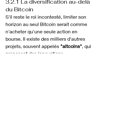
3.2.1 La diversification au-delà 
du Bitcoin
S'il reste le roi incontesté, limiter son 
horizon au seul Bitcoin serait comme 
n'acheter qu'une seule action en 
bourse. Il existe des milliers d'autres 
projets, souvent appelés 
"altcoins"
, qui 
proposent des innovations 
technologiques majeures.
Cependant, il convient de sélectionner 
ces actifs avec une 
rigueur quasi 
chirurgicale
 pour éviter les projets 
sans avenir. Une diversification 
intelligente permet de lisser les risques 
tout en profitant des 
pousses de 
croissance
 du secteur.
En diversifiant, vous ne mettez pas 
tous vos œufs dans le même panier 
numérique, ce qui est 
plus prudent
. Le 