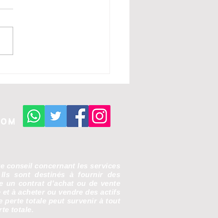
tomonnaie : faut-il
ore acheter en 2026
com
re conseil concernant les services
 Ils sont destinés à fournir des
re un contrat d'achat ou de vente
e et à acheter ou vendre des actifs
perte totale peut survenir à tout
te totale.