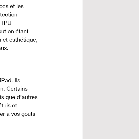
ocs et les 
tection 
n TPU 
out en étant 
n et esthétique, 
aux.
Pad. Ils 
n. Certains 
is que d’autres 
tuis et 
er à vos goûts 