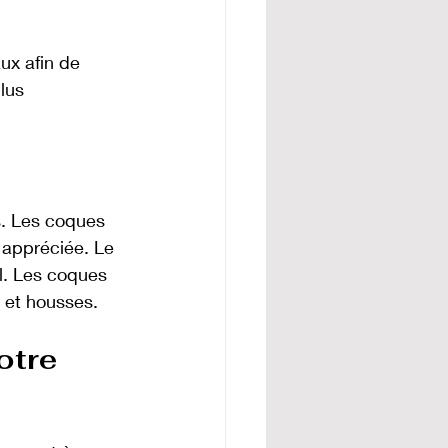
ux afin de 
lus 
s. Les coques 
é appréciée. Le 
l. Les coques 
s et housses.
otre 