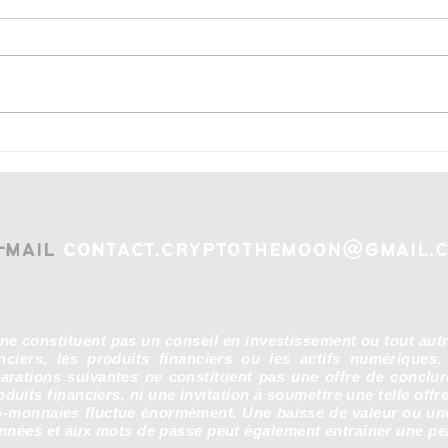
levier de performance pour
votre entreprise
Pour débuter votre transition
numérique, vous pouvez
consulter les ressources
spécialisées de nos partenaires :
Expertise technique :
Cryp
https://nexo-
enc
solutions.fr/solutions/demateriali
sation Accueil du s
-mail
contact.cryptothemoon@gmail.
 ne constituent pas un conseil en investissement ou tout aut
anciers, les produits financiers ou les actifs numériques.
larations suivantes ne constituent pas une offre de conclu
duits financiers, ni une invitation à soumettre une telle offr
-monnaies fluctue énormément. Une baisse de valeur ou une 
nées et aux mots de passe peut également entraîner une per