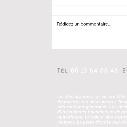
Rédigez un commentaire...
Wallet perdu, cryptos
bloquées ? Comment
cette startup française
vous aide à tout récupérer
Tél
06 13 64 08 48
E
Les déclarations sur ce site Web
financiers, les instruments fin
informations générales. Les déc
d'instruments financiers et de pro
numériques. La valeur des crypto
moment. La perte d'accès aux don