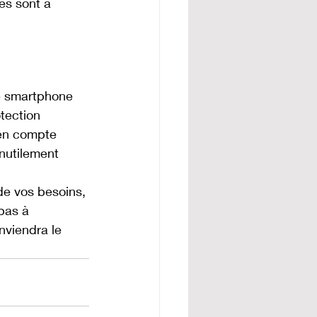
es sont à 
e smartphone 
tection 
en compte 
nutilement 
e vos besoins, 
pas à 
nviendra le 